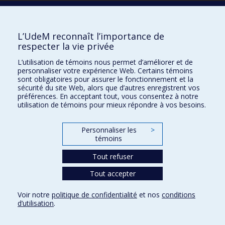
Écoles
L’UdeM reconnaît l’importance de
Kinésiologie et des sciences de l’activité physique
respecter la vie privée
Orthophonie et audiologie
L’utilisation de témoins nous permet d’améliorer et de
Réadaptation
personnaliser votre expérience Web. Certains témoins
sont obligatoires pour assurer le fonctionnement et la
Directions
sécurité du site Web, alors que d’autres enregistrent vos
préférences. En acceptant tout, vous consentez à notre
DPC
utilisation de témoins pour mieux répondre à vos besoins.
CPASS
Éthique clinique
Personnaliser les
>
témoins
Tout refuser
Tout accepter
Voir notre
politique de confidentialité
et nos
conditions
d’utilisation
.
Confidentialité
Conditions d’utilisation
Paramètres des témoins