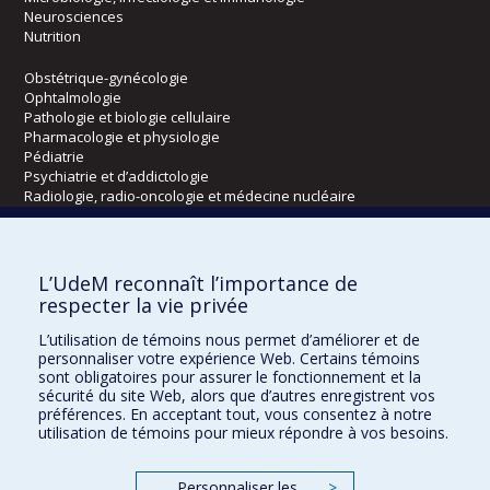
Neurosciences
Nutrition
Obstétrique-gynécologie
Ophtalmologie
Pathologie et biologie cellulaire
Pharmacologie et physiologie
Pédiatrie
Psychiatrie et d’addictologie
Radiologie, radio-oncologie et médecine nucléaire
Écoles
L’UdeM reconnaît l’importance de
Kinésiologie et des sciences de l’activité physique
respecter la vie privée
Orthophonie et audiologie
L’utilisation de témoins nous permet d’améliorer et de
Réadaptation
personnaliser votre expérience Web. Certains témoins
sont obligatoires pour assurer le fonctionnement et la
Directions
sécurité du site Web, alors que d’autres enregistrent vos
préférences. En acceptant tout, vous consentez à notre
DPC
utilisation de témoins pour mieux répondre à vos besoins.
CPASS
Éthique clinique
Personnaliser les
>