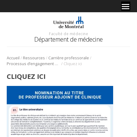
Faculté de médecine
Département de médecine
/
/
/
Accueil
Ressources
Carrière professorale
/
Processus d’engagement et de nomination
Cliquez ici
CLIQUEZ ICI