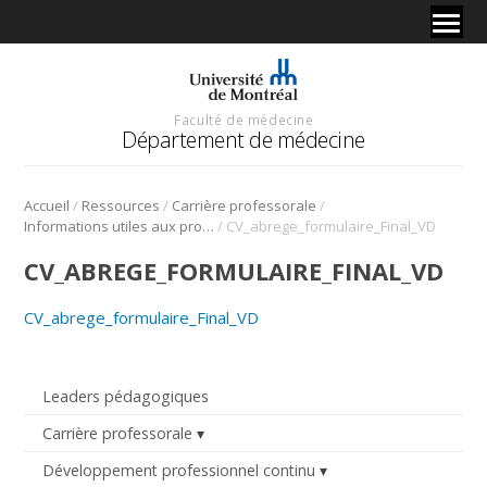
Faculté de médecine
Département de médecine
/
/
/
Accueil
Ressources
Carrière professorale
/
Informations utiles aux professeurs
CV_abrege_formulaire_Final_VD
CV_ABREGE_FORMULAIRE_FINAL_VD
CV_abrege_formulaire_Final_VD
Leaders pédagogiques
Carrière professorale
Développement professionnel continu