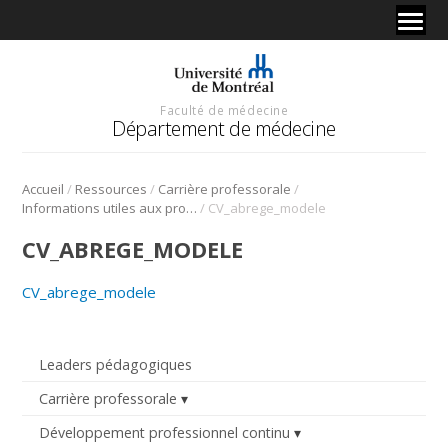
Faculté de médecine
Département de médecine
/
/
/
Accueil
Ressources
Carrière professorale
/
Informations utiles aux professeurs
CV_abrege_modele
CV_ABREGE_MODELE
CV_abrege_modele
Leaders pédagogiques
Carrière professorale
Développement professionnel continu