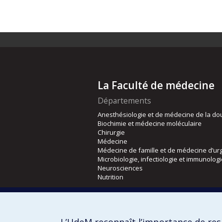
La Faculté de médecine
Départements
Anesthésiologie et de médecine de la do
Biochimie et médecine moléculaire
Chirurgie
Médecine
Médecine de famille et de médecine d’ur
Microbiologie, infectiologie et immunolog
Neurosciences
Nutrition
Écoles
Kinésiologie et des sciences de l’activité