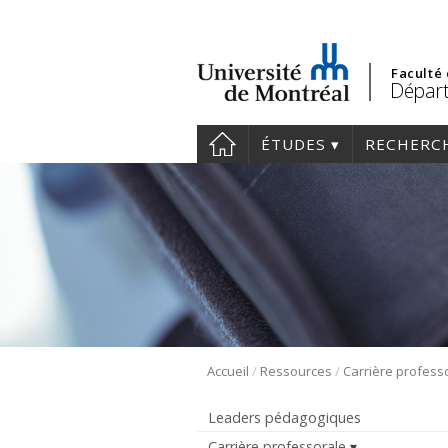
Faculté
Dépar
ÉTUDES
RECHERC
/
/
Accueil
Ressources
Carrière profess
Leaders pédagogiques
Carrière professorale