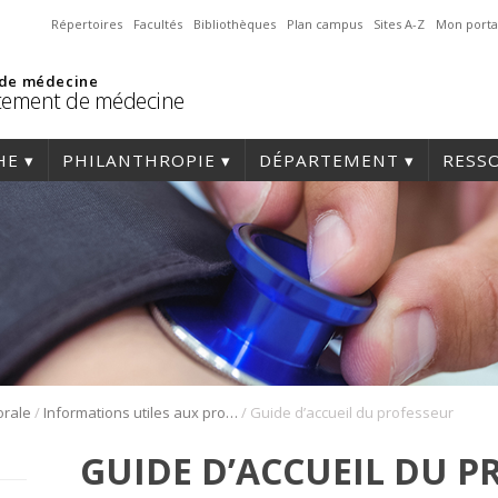
Répertoires
Facultés
Bibliothèques
Plan campus
Sites A-Z
Mon porta
 de médecine
tement de médecine
HE
PHILANTHROPIE
DÉPARTEMENT
RESS
/
/
orale
Informations utiles aux professeurs
Guide d’accueil du professeur
GUIDE D’ACCUEIL DU P