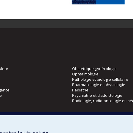
uleur
Obstétrique-gynécologie
Ophtalmologie
Pathologie et biologie cellulaire
Pharmacologie et physiologie
gence
Pédiatrie
ie
Psychiatrie et d’addictologie
Radiologie, radio-oncologie et mé
Directions
 physique
DPC