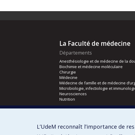
La Faculté de médecine
Départements
Anesthésiologie et de médecine de la do
Biochimie et médecine moléculaire
Chirurgie
Médecine
Médecine de famille et de médecine d’ur
Microbiologie, infectiologie et immunolog
Neurosciences
Nutrition
Écoles
Kinésiologie et des sciences de l’activité
L’UdeM reconnaît l’importance de resp
Orthophonie et audiologie
Réadaptation