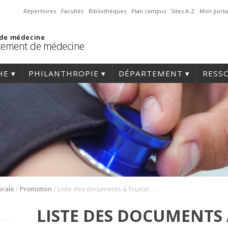
Répertoires
Facultés
Bibliothèques
Plan campus
Sites A-Z
Mon porta
 de médecine
tement de médecine
HE
PHILANTHROPIE
DÉPARTEMENT
RESS
/
/
orale
Promotion
Liste des documents à fournir – Promotion 2015-2016 – Département de médecine
LISTE DES DOCUMENTS 