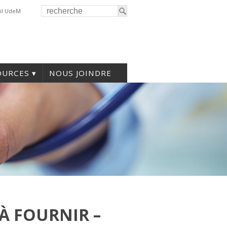
il UdeM
OURCES
NOUS JOINDRE
À FOURNIR –