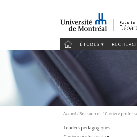
Faculté
Dépar
ÉTUDES
RECHERC
/
/
Accueil
Ressources
Carrière profess
Leaders pédagogiques
Carrière professorale