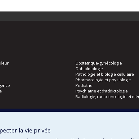
uleur
Obstétrique-gynécologie
Ophtalmologie
Pathologie et biologie cellulaire
Pharmacologie et physiologie
gence
Pédiatrie
ie
Psychiatrie et d’addictologie
Radiologie, radio-oncologie et mé
Directions
 physique
DPC
ecter la vie privée
CPASS
Éthique clinique