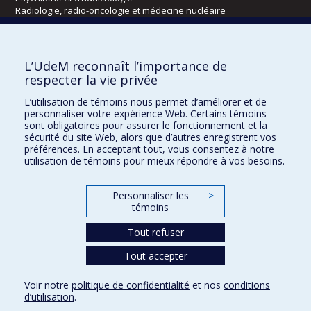
Radiologie, radio-oncologie et médecine nucléaire
Écoles
L’UdeM reconnaît l’importance de
Kinésiologie et des sciences de l’activité physique
respecter la vie privée
Orthophonie et audiologie
L’utilisation de témoins nous permet d’améliorer et de
Réadaptation
personnaliser votre expérience Web. Certains témoins
sont obligatoires pour assurer le fonctionnement et la
Directions
sécurité du site Web, alors que d’autres enregistrent vos
préférences. En acceptant tout, vous consentez à notre
DPC
utilisation de témoins pour mieux répondre à vos besoins.
CPASS
Éthique clinique
Personnaliser les
>
témoins
Tout refuser
Tout accepter
Voir notre
politique de confidentialité
et nos
conditions
d’utilisation
.