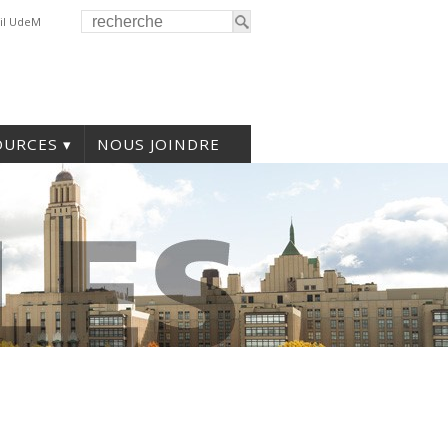
il UdeM
OURCES
NOUS JOINDRE