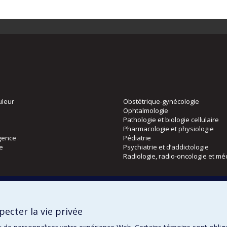
uleur
Obstétrique-gynécologie
Ophtalmologie
Pathologie et biologie cellulaire
Pharmacologie et physiologie
gence
Pédiatrie
ie
Psychiatrie et d’addictologie
Radiologie, radio-oncologie et mé
Directions
 physique
DPC
ecter la vie privée
CPASS
Éthique clinique