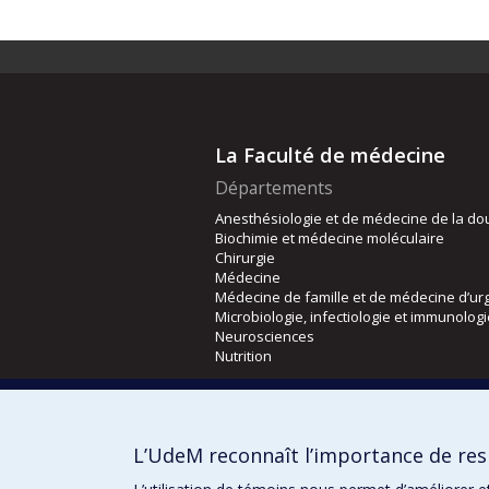
La Faculté de médecine
Départements
Anesthésiologie et de médecine de la do
Biochimie et médecine moléculaire
Chirurgie
Médecine
Médecine de famille et de médecine d’ur
Microbiologie, infectiologie et immunolog
Neurosciences
Nutrition
Écoles
Kinésiologie et des sciences de l’activité
L’UdeM reconnaît l’importance de resp
Orthophonie et audiologie
Réadaptation