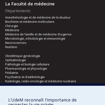
La Faculté de médecine
Départements
Anesthésiologie et de médecine de la douleur
Biochimie et médecine moléculaire
Chirurgie
Médecine
Médecine de famille et de médecine d’urgence
Microbiologie, infectiologie et immunologie
Neurosciences
Nutrition
Obstétrique-gynécologie
Ophtalmologie
Pathologie et biologie cellulaire
Pharmacologie et physiologie
Pédiatrie
Psychiatrie et d’addictologie
Radiologie, radio-oncologie et médecine nucléaire
Écoles
L’UdeM reconnaît l’importance de
Kinésiologie et des sciences de l’activité physique
respecter la vie privée