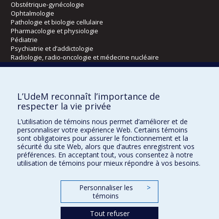
Obstétrique-gynécologie
Ophtalmologie
Pathologie et biologie cellulaire
Pharmacologie et physiologie
Pédiatrie
Psychiatrie et d’addictologie
Radiologie, radio-oncologie et médecine nucléaire
Écoles
L’UdeM reconnaît l’importance de
Kinésiologie et des sciences de l’activité physique
respecter la vie privée
Orthophonie et audiologie
L’utilisation de témoins nous permet d’améliorer et de
Réadaptation
personnaliser votre expérience Web. Certains témoins
sont obligatoires pour assurer le fonctionnement et la
Directions
sécurité du site Web, alors que d’autres enregistrent vos
préférences. En acceptant tout, vous consentez à notre
DPC
utilisation de témoins pour mieux répondre à vos besoins.
CPASS
Éthique clinique
Personnaliser les
>
témoins
Tout refuser