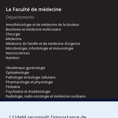
La Faculté de médecine
Départements
Anesthésiologie et de médecine de la douleur
Biochimie et médecine moléculaire
Chirurgie
Médecine
Médecine de famille et de médecine d’urgence
Microbiologie, infectiologie et immunologie
Neurosciences
Nutrition
Obstétrique-gynécologie
Ophtalmologie
Pathologie et biologie cellulaire
Pharmacologie et physiologie
Pédiatrie
Psychiatrie et d’addictologie
Radiologie, radio-oncologie et médecine nucléaire
Écoles
L’UdeM reconnaît l’importance de