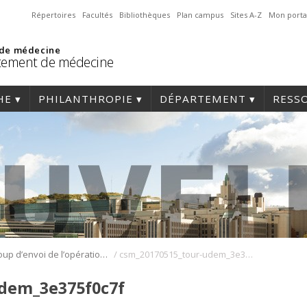
Répertoires
Facultés
Bibliothèques
Plan campus
Sites A-Z
Mon porta
 de médecine
tement de médecine
HE
PHILANTHROPIE
DÉPARTEMENT
RESS
/
Coup d’envoi de l’opération promotion pour l’année 2018-2019!
csm_20170515_tour-udem_3e375f0c7f
dem_3e375f0c7f