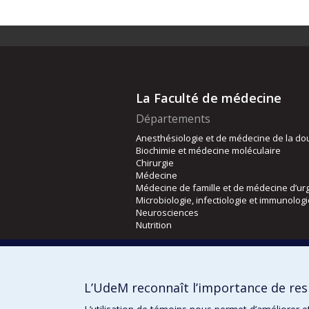
La Faculté de médecine
Départements
Anesthésiologie et de médecine de la do
Biochimie et médecine moléculaire
Chirurgie
Médecine
Médecine de famille et de médecine d’ur
Microbiologie, infectiologie et immunolog
Neurosciences
Nutrition
Écoles
Kinésiologie et des sciences de l’activité
L’UdeM reconnaît l’importance de resp
Orthophonie et audiologie
Réadaptation