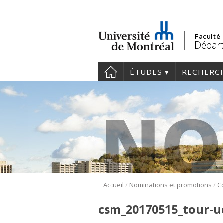
Faculté
Dépar
ÉTUDES
RECHERC
/
/
Accueil
Nominations et promotions
csm_20170515_tour-u