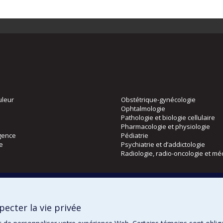
uleur
Obstétrique-gynécologie
Ophtalmologie
Pathologie et biologie cellulaire
Pharmacologie et physiologie
gence
Pédiatrie
ie
Psychiatrie et d’addictologie
Radiologie, radio-oncologie et mé
Directions
 physique
DPC
ecter la vie privée
CPASS
Éthique clinique