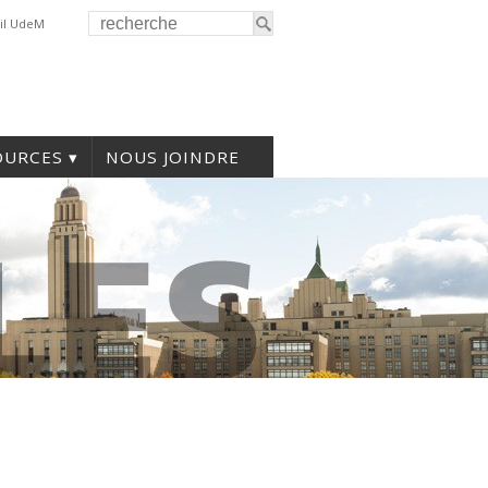
il UdeM
OURCES
NOUS JOINDRE