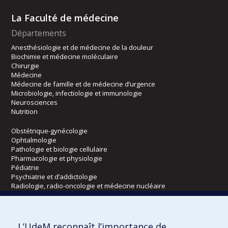
La Faculté de médecine
Départements
Anesthésiologie et de médecine de la douleur
Biochimie et médecine moléculaire
Chirurgie
Médecine
Médecine de famille et de médecine d’urgence
Microbiologie, infectiologie et immunologie
Neurosciences
Nutrition
Obstétrique-gynécologie
Ophtalmologie
Pathologie et biologie cellulaire
Pharmacologie et physiologie
Pédiatrie
Psychiatrie et d’addictologie
Radiologie, radio-oncologie et médecine nucléaire
Écoles
L’UdeM reconnaît l’importance de