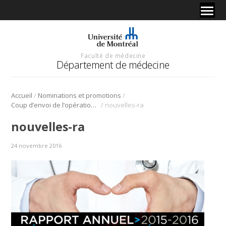
Faculté de médecine
Département de médecine
/
/
Accueil
Nominations et promotions
/
Coup d’envoi de l’opération promotion pour l’année 2018-2019!
nouvelles-ra
nouvelles-ra
24 novembre 2016