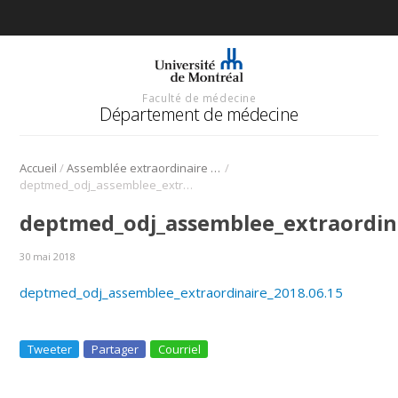
Faculté de médecine
Département de médecine
/
/
Accueil
Assemblée extraordinaire – 15 juin 2018
deptmed_odj_assemblee_extraordinaire_2018.06.15
deptmed_odj_assemblee_extraordina
30 mai 2018
deptmed_odj_assemblee_extraordinaire_2018.06.15
Tweeter
Partager
Courriel