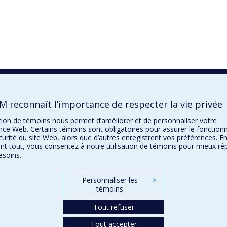
M reconnaît l’importance de respecter la vie privée
sation de témoins nous permet d’améliorer et de personnaliser votre
nce Web. Certains témoins sont obligatoires pour assurer le fonctio
écurité du site Web, alors que d’autres enregistrent vos préférences. E
nt tout, vous consentez à notre utilisation de témoins pour mieux r
esoins.
Personnaliser les
>
témoins
Tout refuser
Tout accepter