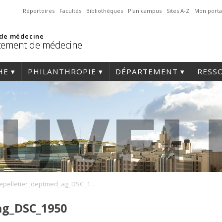
Répertoires
Facultés
Bibliothèques
Plan campus
Sites A-Z
Mon porta
 de médecine
tement de médecine
HE
PHILANTHROPIE
DÉPARTEMENT
RESS
epelletier_deptmed_ag_DSC_1950
ag_DSC_1950