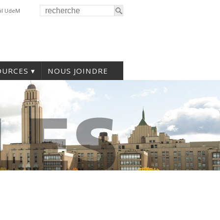
il UdeM
OURCES
NOUS JOINDRE