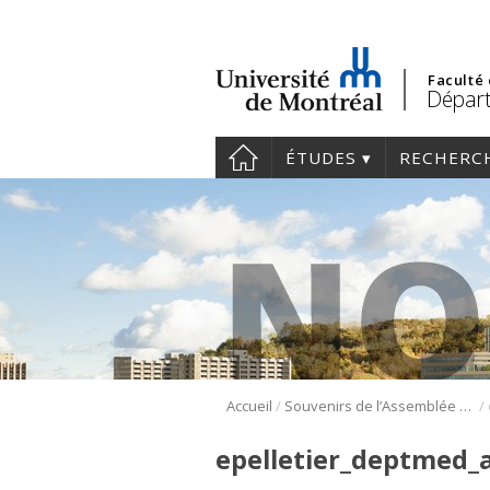
Faculté
Dépar
ÉTUDES
RECHERC
/
/
Accueil
Souvenirs de l’Assemblée extraordinaire – Juin 2018
epelletier_deptmed_