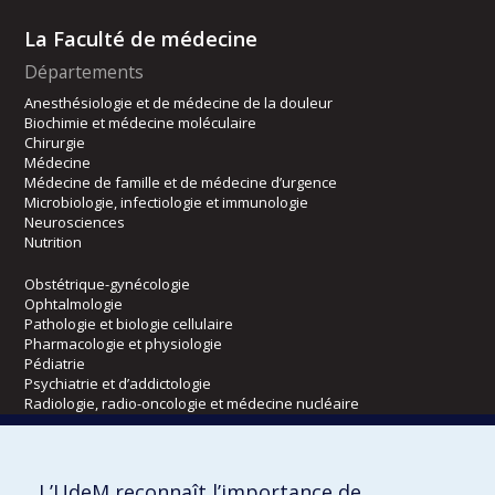
La Faculté de médecine
Départements
Anesthésiologie et de médecine de la douleur
Biochimie et médecine moléculaire
Chirurgie
Médecine
Médecine de famille et de médecine d’urgence
Microbiologie, infectiologie et immunologie
Neurosciences
Nutrition
Obstétrique-gynécologie
Ophtalmologie
Pathologie et biologie cellulaire
Pharmacologie et physiologie
Pédiatrie
Psychiatrie et d’addictologie
Radiologie, radio-oncologie et médecine nucléaire
Écoles
L’UdeM reconnaît l’importance de