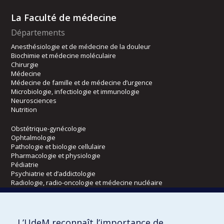
La Faculté de médecine
Départements
Anesthésiologie et de médecine de la douleur
Biochimie et médecine moléculaire
Chirurgie
Médecine
Médecine de famille et de médecine d’urgence
Microbiologie, infectiologie et immunologie
Neurosciences
Nutrition
Obstétrique-gynécologie
Ophtalmologie
Pathologie et biologie cellulaire
Pharmacologie et physiologie
Pédiatrie
Psychiatrie et d’addictologie
Radiologie, radio-oncologie et médecine nucléaire
Écoles
L’UdeM reconnaît l’importance de