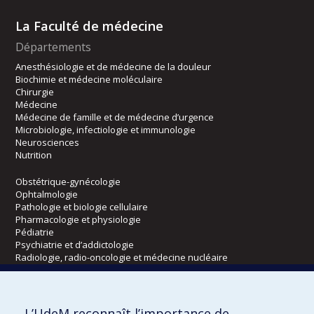
La Faculté de médecine
Départements
Anesthésiologie et de médecine de la douleur
Biochimie et médecine moléculaire
Chirurgie
Médecine
Médecine de famille et de médecine d’urgence
Microbiologie, infectiologie et immunologie
Neurosciences
Nutrition
Obstétrique-gynécologie
Ophtalmologie
Pathologie et biologie cellulaire
Pharmacologie et physiologie
Pédiatrie
Psychiatrie et d’addictologie
Radiologie, radio-oncologie et médecine nucléaire
Écoles
L’UdeM reconnaît l’importance de