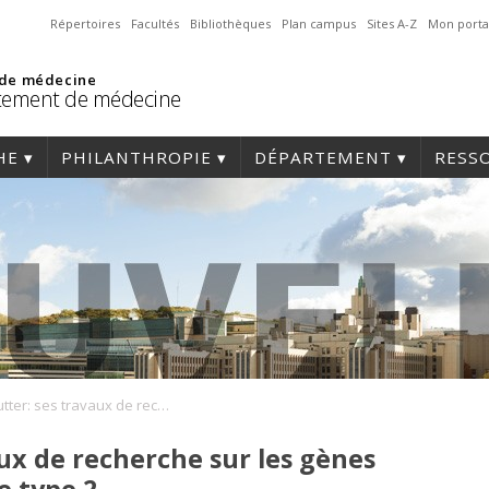
Répertoires
Facultés
Bibliothèques
Plan campus
Sites A-Z
Mon porta
 de médecine
tement de médecine
HE
PHILANTHROPIE
DÉPARTEMENT
RESS
Guy Rutter: ses travaux de recherche sur les gènes associés au diabète de type 2
ux de recherche sur les gènes