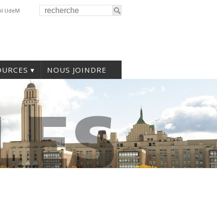
il UdeM
OURCES
NOUS JOINDRE