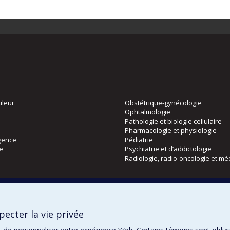
uleur
Obstétrique-gynécologie
Ophtalmologie
Pathologie et biologie cellulaire
Pharmacologie et physiologie
gence
Pédiatrie
ie
Psychiatrie et d’addictologie
Radiologie, radio-oncologie et mé
Directions
 physique
DPC
ecter la vie privée
CPASS
Éthique clinique