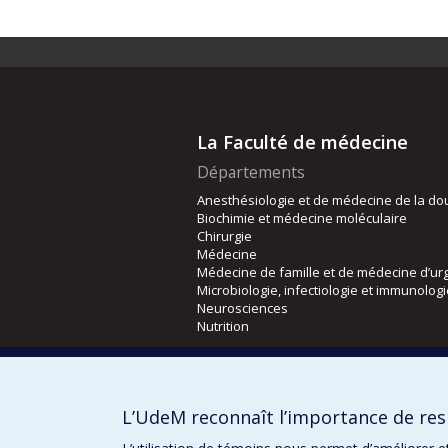
La Faculté de médecine
Départements
Anesthésiologie et de médecine de la do
Biochimie et médecine moléculaire
Chirurgie
Médecine
Médecine de famille et de médecine d’ur
Microbiologie, infectiologie et immunolog
Neurosciences
Nutrition
Écoles
Kinésiologie et des sciences de l’activité
L’UdeM reconnaît l’importance de resp
Orthophonie et audiologie
Réadaptation