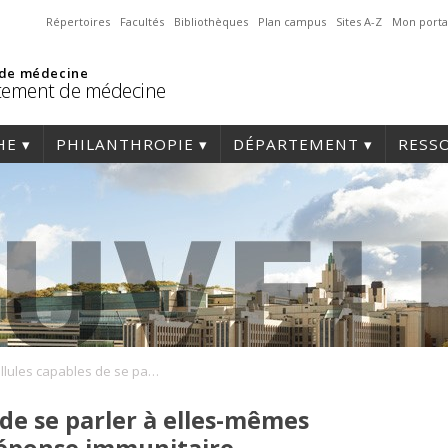
Répertoires
Facultés
Bibliothèques
Plan campus
Sites A-Z
Mon porta
 de médecine
tement de médecine
HE
PHILANTHROPIE
DÉPARTEMENT
RESS
Des cellules capables de se parler à elles-mêmes pour une meilleure réponse immunitaire
 de se parler à elles-mêmes