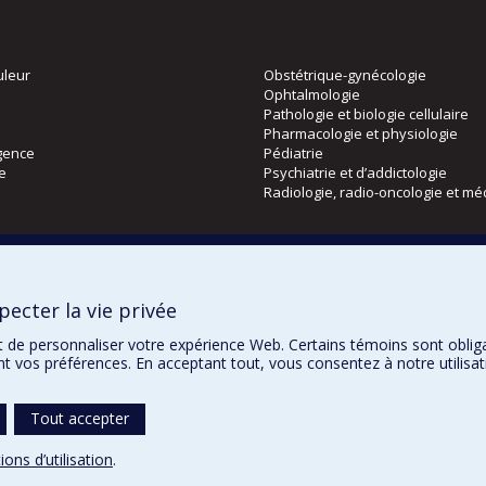
uleur
Obstétrique-gynécologie
Ophtalmologie
Pathologie et biologie cellulaire
Pharmacologie et physiologie
gence
Pédiatrie
ie
Psychiatrie et d’addictologie
Radiologie, radio-oncologie et mé
Directions
 physique
DPC
ecter la vie privée
CPASS
Éthique clinique
t de personnaliser votre expérience Web. Certains témoins sont oblig
ent vos préférences. En acceptant tout, vous consentez à notre utili
Tout accepter
Confidentialité
Co
ions d’utilisation
.