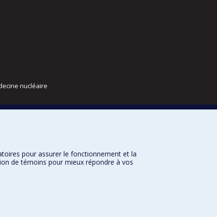
decine nucléaire
atoires pour assurer le fonctionnement et la
sation de témoins pour mieux répondre à vos
nditions d’utilisation
Paramètres des témoins