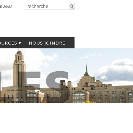
il UdeM
OURCES
NOUS JOINDRE