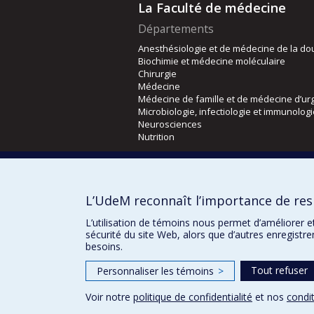
La Faculté de médecine
Départements
Anesthésiologie et de médecine de la do
Biochimie et médecine moléculaire
Chirurgie
Médecine
Médecine de famille et de médecine d’ur
Microbiologie, infectiologie et immunolog
Neurosciences
Nutrition
Écoles
Kinésiologie et des sciences de l’activité
L’UdeM reconnaît l’importance de resp
Orthophonie et audiologie
Réadaptation
L’utilisation de témoins nous permet d’améliorer e
sécurité du site Web, alors que d’autres enregistr
besoins.
Tout refuser
Personnaliser les témoins
>
Voir notre
politique de confidentialité
et nos
condit