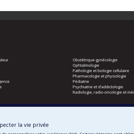
uleur
Obstétrique-gynécologie
Ophtalmologie
Pathologie et biologie cellulaire
Pharmacologie et physiologie
gence
Pédiatrie
ie
Psychiatrie et d’addictologie
Radiologie, radio-oncologie et mé
Directions
 physique
DPC
ecter la vie privée
CPASS
Éthique clinique