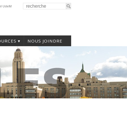
il UdeM
OURCES
NOUS JOINDRE