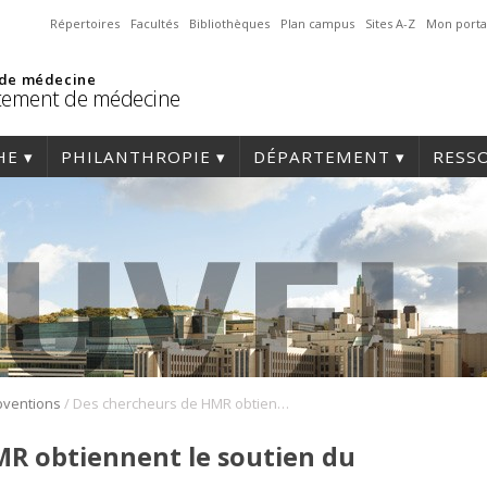
Répertoires
Facultés
Bibliothèques
Plan campus
Sites A-Z
Mon porta
 de médecine
tement de médecine
HE
PHILANTHROPIE
DÉPARTEMENT
RESS
/
bventions
Des chercheurs de HMR obtiennent le soutien du CRSNG
MR obtiennent le soutien du