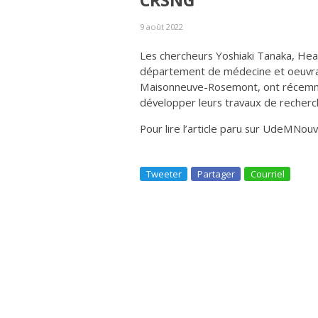
CRSNG
9 août 2022
Les chercheurs Yoshiaki Tanaka, Hea
département de médecine et oeuvran
Maisonneuve-Rosemont, ont récemme
développer leurs travaux de recherc
Pour lire l’article paru sur UdeMNouv
Tweeter
Partager
Courriel