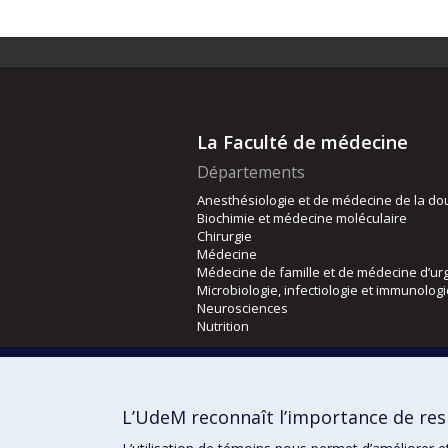
La Faculté de médecine
Départements
Anesthésiologie et de médecine de la do
Biochimie et médecine moléculaire
Chirurgie
Médecine
Médecine de famille et de médecine d’ur
Microbiologie, infectiologie et immunolog
Neurosciences
Nutrition
Écoles
Kinésiologie et des sciences de l’activité
L’UdeM reconnaît l’importance de resp
Orthophonie et audiologie
Réadaptation