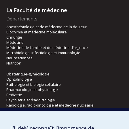
La Faculté de médecine
Départements
Anesthésiologie et de médecine de la douleur
Biochimie et médecine moléculaire
Chirurgie
Médecine
Médecine de famille et de médecine d’urgence
Microbiologie, infectiologie et immunologie
Neurosciences
Nutrition
Obstétrique-gynécologie
Ophtalmologie
Pathologie et biologie cellulaire
Pharmacologie et physiologie
Pédiatrie
Psychiatrie et d’addictologie
Radiologie, radio-oncologie et médecine nucléaire
Écoles
L’UdeM reconnaît l’importance de