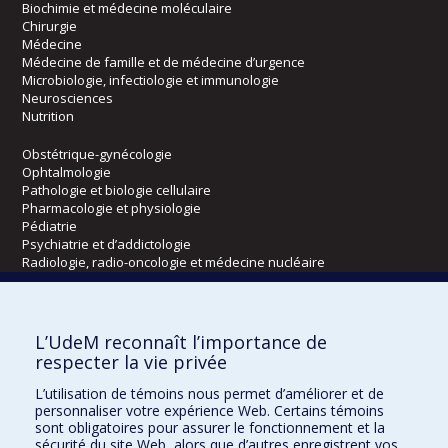
Biochimie et médecine moléculaire
Chirurgie
Médecine
Médecine de famille et de médecine d’urgence
Microbiologie, infectiologie et immunologie
Neurosciences
Nutrition
Obstétrique-gynécologie
Ophtalmologie
Pathologie et biologie cellulaire
Pharmacologie et physiologie
Pédiatrie
Psychiatrie et d’addictologie
Radiologie, radio-oncologie et médecine nucléaire
Écoles
L’UdeM reconnaît l’importance de
Kinésiologie et des sciences de l’activité physique
respecter la vie privée
Orthophonie et audiologie
L’utilisation de témoins nous permet d’améliorer et de
Réadaptation
personnaliser votre expérience Web. Certains témoins
sont obligatoires pour assurer le fonctionnement et la
Directions
sécurité du site Web, alors que d’autres enregistrent vos