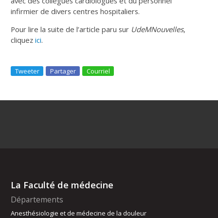
avec des collègues cardiologues et du personnel
infirmier de divers centres hospitaliers.
Pour lire la suite de l’article paru sur
UdeMNouvelles
,
cliquez
ici
.
Tweeter
Partager
Courriel
La Faculté de médecine
Départements
Anesthésiologie et de médecine de la douleur