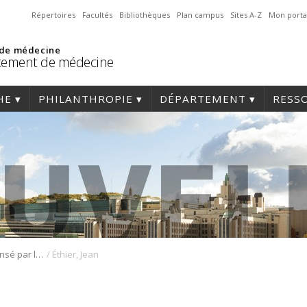
Répertoires
Facultés
Bibliothèques
Plan campus
Sites A-Z
Mon porta
 de médecine
tement de médecine
HE
PHILANTHROPIE
DÉPARTEMENT
RESS
/
Dr Éthier récompensé par la Société canadienne de néphrologie
Éthier, Jean