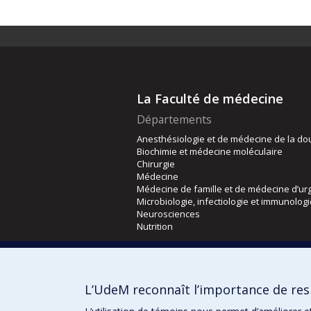
La Faculté de médecine
Départements
Anesthésiologie et de médecine de la do
Biochimie et médecine moléculaire
Chirurgie
Médecine
Médecine de famille et de médecine d’ur
Microbiologie, infectiologie et immunolog
Neurosciences
Nutrition
Écoles
Kinésiologie et des sciences de l’activité
L’UdeM reconnaît l’importance de resp
Orthophonie et audiologie
Réadaptation