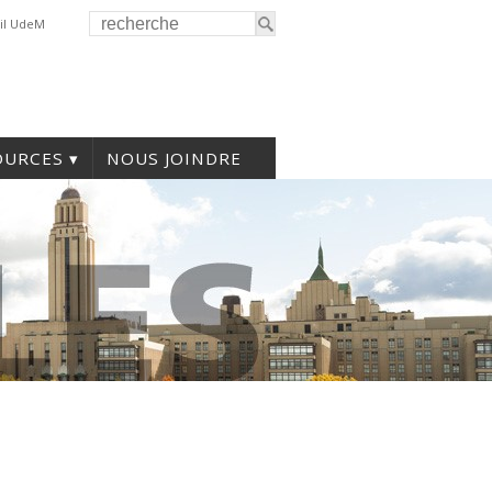
il UdeM
OURCES
NOUS JOINDRE