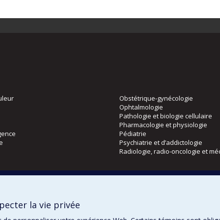
uleur
Obstétrique-gynécologie
Ophtalmologie
Pathologie et biologie cellulaire
Pharmacologie et physiologie
gence
Pédiatrie
ie
Psychiatrie et d’addictologie
Radiologie, radio-oncologie et mé
Directions
 physique
DPC
ecter la vie privée
CPASS
Éthique clinique