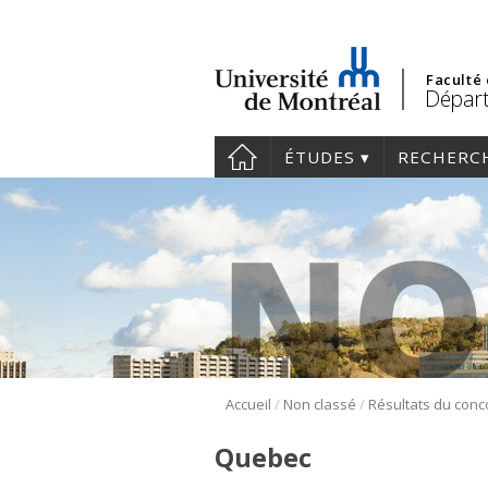
Faculté
Dépar
ÉTUDES
RECHERC
/
/
Accueil
Non classé
Quebec