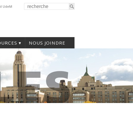
il UdeM
OURCES
NOUS JOINDRE