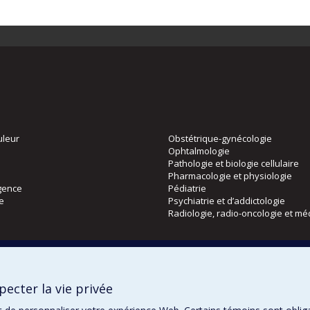
uleur
Obstétrique-gynécologie
Ophtalmologie
Pathologie et biologie cellulaire
Pharmacologie et physiologie
gence
Pédiatrie
ie
Psychiatrie et d’addictologie
Radiologie, radio-oncologie et mé
Directions
 physique
DPC
ecter la vie privée
CPASS
Éthique clinique