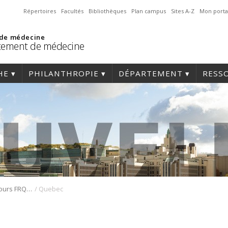
Répertoires
Facultés
Bibliothèques
Plan campus
Sites A-Z
Mon porta
 de médecine
tement de médecine
HE
PHILANTHROPIE
DÉPARTEMENT
RESS
/
Résultats du concours FRQS 2023
Quebec