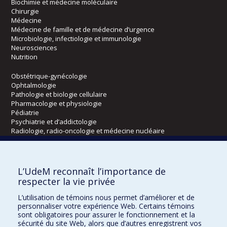
Biochimie et médecine moléculaire
Chirurgie
Médecine
Médecine de famille et de médecine d’urgence
Microbiologie, infectiologie et immunologie
Neurosciences
Nutrition
Obstétrique-gynécologie
Ophtalmologie
Pathologie et biologie cellulaire
Pharmacologie et physiologie
Pédiatrie
Psychiatrie et d’addictologie
Radiologie, radio-oncologie et médecine nucléaire
Écoles
L’UdeM reconnaît l’importance de
Kinésiologie et des sciences de l’activité physique
respecter la vie privée
Orthophonie et audiologie
L’utilisation de témoins nous permet d’améliorer et de
Réadaptation
personnaliser votre expérience Web. Certains témoins
sont obligatoires pour assurer le fonctionnement et la
Directions
sécurité du site Web, alors que d’autres enregistrent vos