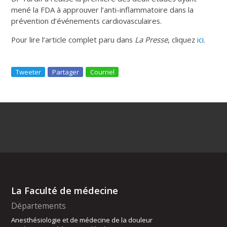
mené la FDA à approuver l’anti-inflammatoire dans la
prévention d’événements cardiovasculaires.
Pour lire l’article complet paru dans
La Presse
, cliquez
ici
.
Tweeter
Partager
Courriel
La Faculté de médecine
Départements
Anesthésiologie et de médecine de la douleur