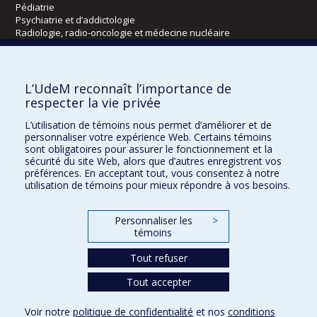
Pédiatrie
Psychiatrie et d’addictologie
Radiologie, radio-oncologie et médecine nucléaire
Écoles
L’UdeM reconnaît l’importance de
Kinésiologie et des sciences de l’activité physique
respecter la vie privée
Orthophonie et audiologie
L’utilisation de témoins nous permet d’améliorer et de
Réadaptation
personnaliser votre expérience Web. Certains témoins
sont obligatoires pour assurer le fonctionnement et la
Directions
sécurité du site Web, alors que d’autres enregistrent vos
préférences. En acceptant tout, vous consentez à notre
DPC
utilisation de témoins pour mieux répondre à vos besoins.
CPASS
Éthique clinique
Personnaliser les
>
témoins
Tout refuser
Tout accepter
Voir notre
politique de confidentialité
et nos
conditions