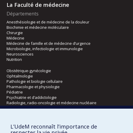
La Faculté de médecine
Départements
Anesthésiologie et de médecine de la douleur
Biochimie et médecine moléculaire
Chirurgie
Médecine
Médecine de famille et de médecine d’urgence
Microbiologie, infectiologie et immunologie
Neurosciences
Nutrition
Obstétrique-gynécologie
Ophtalmologie
Pathologie et biologie cellulaire
Pharmacologie et physiologie
Pédiatrie
Psychiatrie et d’addictologie
Radiologie, radio-oncologie et médecine nucléaire
Écoles
L’UdeM reconnaît l’importance de
Kinésiologie et des sciences de l’activité physique
respecter la vie privée