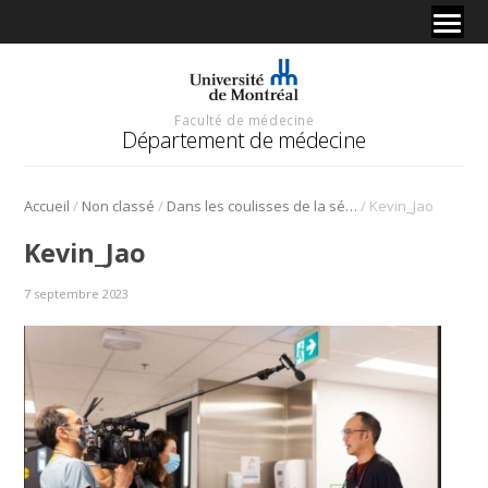
Faculté de médecine
Département de médecine
/
/
/
Accueil
Non classé
Dans les coulisses de la série « De garde 24/7 »
Kevin_Jao
Kevin_Jao
7 septembre 2023