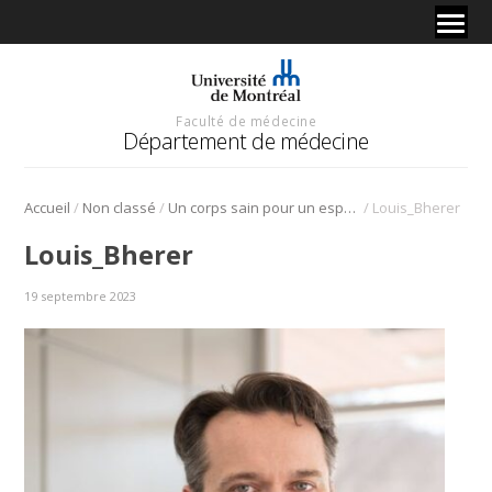
Faculté de médecine
Département de médecine
/
/
/
Accueil
Non classé
Un corps sain pour un esprit sain
Louis_Bherer
Louis_Bherer
19 septembre 2023