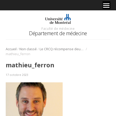
Faculté de médecine
Département de médecine
/
/
/
Accueil
Non classé
Le CRCQ récompense deux professeurs du Département de médecine
mathieu_ferron
mathieu_ferron
17 octobre 2023