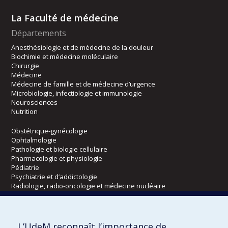
La Faculté de médecine
Départements
Anesthésiologie et de médecine de la douleur
Biochimie et médecine moléculaire
Chirurgie
Médecine
Médecine de famille et de médecine d’urgence
Microbiologie, infectiologie et immunologie
Neurosciences
Nutrition
Obstétrique-gynécologie
Ophtalmologie
Pathologie et biologie cellulaire
Pharmacologie et physiologie
Pédiatrie
Psychiatrie et d’addictologie
Radiologie, radio-oncologie et médecine nucléaire
Écoles
L’UdeM reconnaît l’importance de