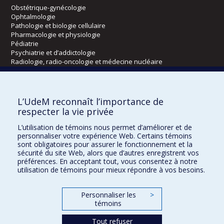
Obstétrique-gynécologie
Ophtalmologie
Pathologie et biologie cellulaire
Pharmacologie et physiologie
Pédiatrie
Psychiatrie et d’addictologie
Radiologie, radio-oncologie et médecine nucléaire
Écoles
L’UdeM reconnaît l’importance de
Kinésiologie et des sciences de l’activité physique
respecter la vie privée
Orthophonie et audiologie
L’utilisation de témoins nous permet d’améliorer et de
Réadaptation
personnaliser votre expérience Web. Certains témoins
sont obligatoires pour assurer le fonctionnement et la
Directions
sécurité du site Web, alors que d’autres enregistrent vos
préférences. En acceptant tout, vous consentez à notre
DPC
utilisation de témoins pour mieux répondre à vos besoins.
CPASS
Éthique clinique
Personnaliser les
>
témoins
Tout refuser