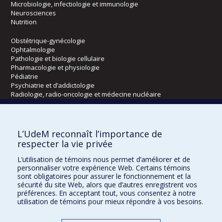
Microbiologie, infectiologie et immunologie
Neurosciences
Nutrition
Obstétrique-gynécologie
Ophtalmologie
Pathologie et biologie cellulaire
Pharmacologie et physiologie
Pédiatrie
Psychiatrie et d’addictologie
Radiologie, radio-oncologie et médecine nucléaire
Écoles
L’UdeM reconnaît l’importance de
Kinésiologie et des sciences de l’activité physique
respecter la vie privée
Orthophonie et audiologie
L’utilisation de témoins nous permet d’améliorer et de
Réadaptation
personnaliser votre expérience Web. Certains témoins
sont obligatoires pour assurer le fonctionnement et la
Directions
sécurité du site Web, alors que d’autres enregistrent vos
préférences. En acceptant tout, vous consentez à notre
DPC
utilisation de témoins pour mieux répondre à vos besoins.
CPASS
Éthique clinique