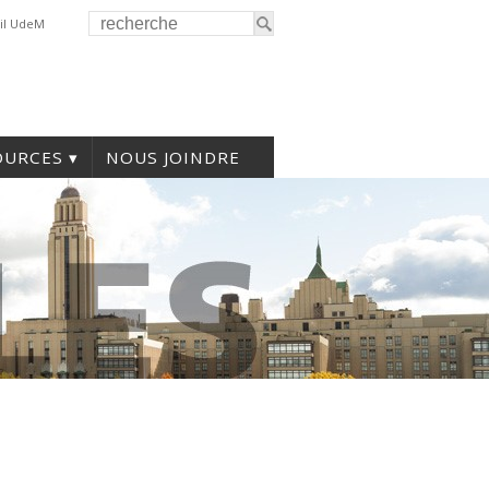
il UdeM
OURCES
NOUS JOINDRE