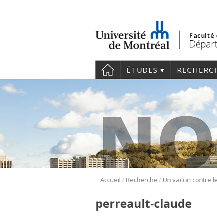
Faculté
Dépar
ÉTUDES
RECHERC
/
/
Accueil
Recherche
Un vaccin contre l
perreault-claude