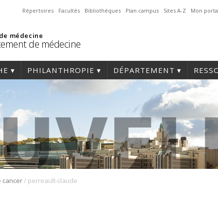
Répertoires
Facultés
Bibliothèques
Plan campus
Sites A-Z
Mon porta
 de médecine
tement de médecine
HE
PHILANTHROPIE
DÉPARTEMENT
RESS
/
e cancer
perreault-claude