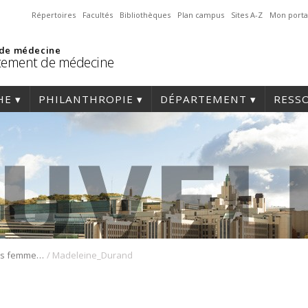
Répertoires
Facultés
Bibliothèques
Plan campus
Sites A-Z
Mon porta
 de médecine
tement de médecine
HE
PHILANTHROPIE
DÉPARTEMENT
RESS
/
De l’espoir pour les femmes atteintes de syndromes de fatigue chronique
Madeleine_Durand