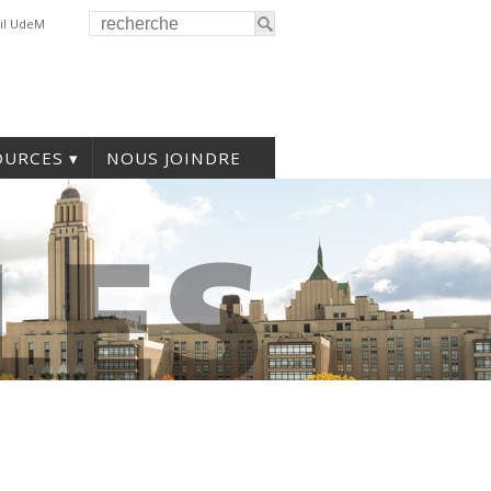
il UdeM
OURCES
NOUS JOINDRE