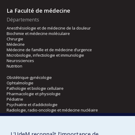
La Faculté de médecine
Départements
Anesthésiologie et de médecine de la douleur
Biochimie et médecine moléculaire
Chirurgie
Médecine
Médecine de famille et de médecine d’urgence
Microbiologie, infectiologie et immunologie
Neurosciences
Nutrition
Obstétrique-gynécologie
Ophtalmologie
Pathologie et biologie cellulaire
Pharmacologie et physiologie
Pédiatrie
Psychiatrie et d’addictologie
Radiologie, radio-oncologie et médecine nucléaire
Écoles
L’UdeM reconnaît l’importance de