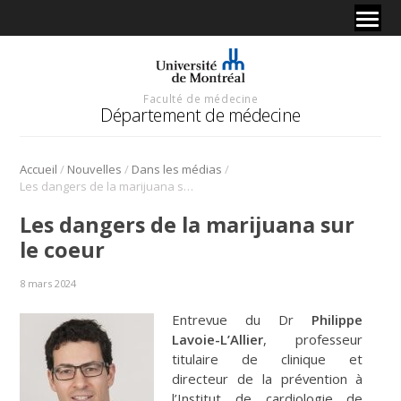
Faculté de médecine
Département de médecine
/
/
/
Accueil
Nouvelles
Dans les médias
Les dangers de la marijuana sur le coeur
Les dangers de la marijuana sur
le coeur
8 mars 2024
Entrevue du Dr
Philippe
Lavoie-L’Allier
, professeur
titulaire de clinique et
directeur de la prévention à
l’Institut de cardiologie de