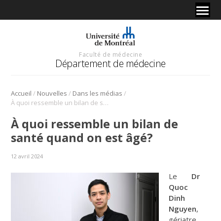
Faculté de médecine
Département de médecine
/
/
/
Accueil
Nouvelles
Dans les médias
À quoi ressemble un bilan de santé quand on est âgé?
À quoi ressemble un bilan de
santé quand on est âgé?
12 avril 2024
Le
Dr
Quoc
Dinh
Nguyen
,
gériatre