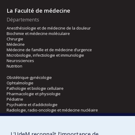
La Faculté de médecine
Départements
Anesthésiologie et de médecine de la douleur
Biochimie et médecine moléculaire
Chirurgie
Médecine
Médecine de famille et de médecine d’urgence
Microbiologie, infectiologie et immunologie
Neurosciences
Nutrition
Obstétrique-gynécologie
Ophtalmologie
Pathologie et biologie cellulaire
Pharmacologie et physiologie
Pédiatrie
Psychiatrie et d’addictologie
Radiologie, radio-oncologie et médecine nucléaire
Écoles
L’UdeM reconnaît l’importance de