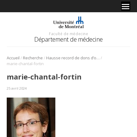
Faculté de médecine
Département de médecine
/
/
/
Accueil
Recherche
Hausse record de dons d’organes: l’UdeM est un « joueur majeur » dans l’écosystème
marie-chantal-fortin
marie-chantal-fortin
25 avril 2024