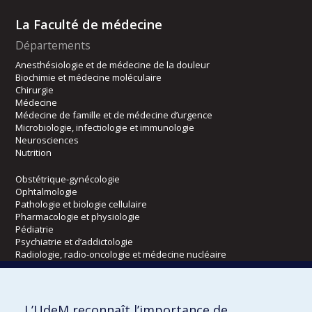
La Faculté de médecine
Départements
Anesthésiologie et de médecine de la douleur
Biochimie et médecine moléculaire
Chirurgie
Médecine
Médecine de famille et de médecine d’urgence
Microbiologie, infectiologie et immunologie
Neurosciences
Nutrition
Obstétrique-gynécologie
Ophtalmologie
Pathologie et biologie cellulaire
Pharmacologie et physiologie
Pédiatrie
Psychiatrie et d’addictologie
Radiologie, radio-oncologie et médecine nucléaire
Écoles
L’UdeM reconnaît l’importance de