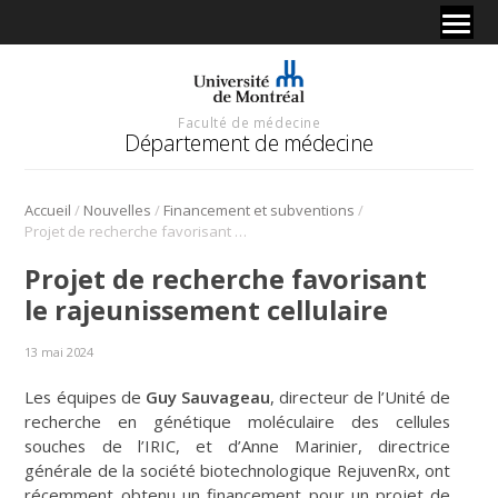
Faculté de médecine
Département de médecine
/
/
/
Accueil
Nouvelles
Financement et subventions
Projet de recherche favorisant le rajeunissement cellulaire
Projet de recherche favorisant
le rajeunissement cellulaire
13 mai 2024
Les équipes de
Guy Sauvageau
, directeur de l’Unité de
recherche en génétique moléculaire des cellules
souches de l’IRIC, et d’Anne Marinier, directrice
générale de la société biotechnologique RejuvenRx, ont
récemment obtenu un financement pour un projet de