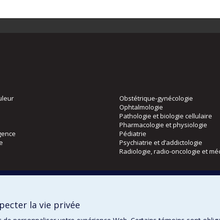
uleur
Obstétrique-gynécologie
Ophtalmologie
Pathologie et biologie cellulaire
Pharmacologie et physiologie
gence
Pédiatrie
ie
Psychiatrie et d’addictologie
Radiologie, radio-oncologie et mé
Directions
 physique
DPC
ecter la vie privée
CPASS
Éthique clinique