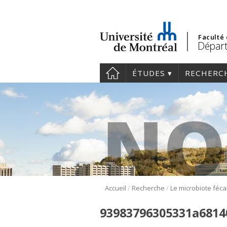
Faculté
Dépar
ÉTUDES
RECHERC
/
/
Accueil
Recherche
93983796305331a6814