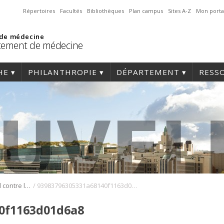
Répertoires
Facultés
Bibliothèques
Plan campus
Sites A-Z
Mon porta
 de médecine
tement de médecine
HE
PHILANTHROPIE
DÉPARTEMENT
RESS
/
Le microbiote fécal contre le cancer
93983796305331a68140f1163d01d6a8
0f1163d01d6a8