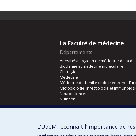
La Faculté de médecine
Départements
Anesthésiologie et de médecine de la do
Biochimie et médecine moléculaire
Chirurgie
Médecine
Médecine de famille et de médecine d’ur
Microbiologie, infectiologie et immunolog
Neurosciences
Nutrition
Écoles
Kinésiologie et des sciences de l’activité
L’UdeM reconnaît l’importance de resp
Orthophonie et audiologie
Réadaptation