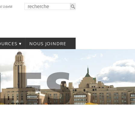
il UdeM
OURCES
NOUS JOINDRE