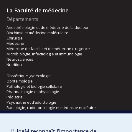
La Faculté de médecine
Départements
Anesthésiologie et de médecine de la douleur
Biochimie et médecine moléculaire
Chirurgie
Médecine
Médecine de famille et de médecine d’urgence
Microbiologie, infectiologie et immunologie
Neurosciences
Nutrition
Obstétrique-gynécologie
Ophtalmologie
Pathologie et biologie cellulaire
Pharmacologie et physiologie
Pédiatrie
Psychiatrie et d’addictologie
Radiologie, radio-oncologie et médecine nucléaire
Écoles
L’UdeM reconnaît l’importance de