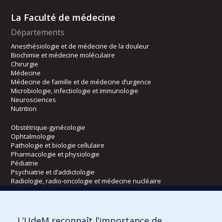
La Faculté de médecine
Départements
Anesthésiologie et de médecine de la douleur
Biochimie et médecine moléculaire
Chirurgie
Médecine
Médecine de famille et de médecine d’urgence
Microbiologie, infectiologie et immunologie
Neurosciences
Nutrition
Obstétrique-gynécologie
Ophtalmologie
Pathologie et biologie cellulaire
Pharmacologie et physiologie
Pédiatrie
Psychiatrie et d’addictologie
Radiologie, radio-oncologie et médecine nucléaire
Écoles
L’UdeM reconnaît l’importance de