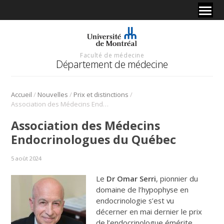
Faculté de médecine
Département de médecine
/
/
/
Accueil
Nouvelles
Prix et distinctions
Association des Médecins Endocrinologues du Québec
Association des Médecins
Endocrinologues du Québec
5 août 2024
Le
Dr Omar Serri
, pionnier du
domaine de l’hypophyse en
endocrinologie s’est vu
décerner en mai dernier le prix
de l’endocrinologue émérite