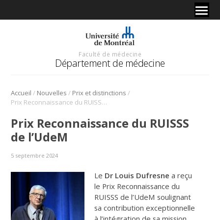
Faculté de médecine
Département de médecine
/
/
/
Accueil
Nouvelles
Prix et distinctions
Prix Reconnaissance du RUISSS de l’UdeM
Prix Reconnaissance du RUISSS
de l’UdeM
5 septembre 2024
Le
Dr Louis Dufresne
a reçu
le Prix Reconnaissance du
RUISSS de l’UdeM soulignant
sa contribution exceptionnelle
à l’intégration de sa mission.