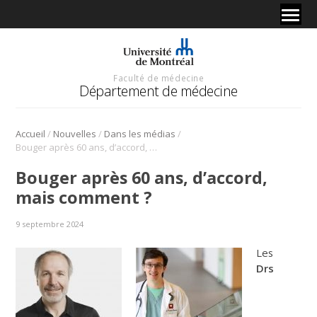
Faculté de médecine
Département de médecine
/
/
/
Accueil
Nouvelles
Dans les médias
Bouger après 60 ans, d’accord, mais comment ?
Bouger après 60 ans, d’accord,
mais comment ?
9 septembre 2024
Les
Drs