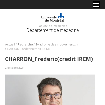
Faculté de médecine
Département de médecine
/
/
/
Accueil
Recherche
Syndrome des mouvements en miroir: une équipe de recherche en découvre l’une des causes
CHARRON_Frederic(credit IRCM)
CHARRON_Frederic(credit IRCM)
2 octobre 2024