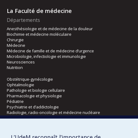
La Faculté de médecine
Départements
Anesthésiologie et de médecine de la douleur
Biochimie et médecine moléculaire
Chirurgie
Médecine
Médecine de famille et de médecine d’urgence
Microbiologie, infectiologie et immunologie
Neurosciences
Nutrition
Obstétrique-gynécologie
Ophtalmologie
Pathologie et biologie cellulaire
Pharmacologie et physiologie
Pédiatrie
Psychiatrie et d’addictologie
Radiologie, radio-oncologie et médecine nucléaire
Écoles
L’UdeM reconnaît l’importance de