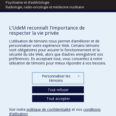
Psychiatrie et d’addictologie
Radiologie, radio-oncologie et médecine nucléaire
Écoles
L’UdeM reconnaît l’importance de
Kinésiologie et des sciences de l’activité physique
respecter la vie privée
Orthophonie et audiologie
L’utilisation de témoins nous permet d’améliorer et de
Réadaptation
personnaliser votre expérience Web. Certains témoins
sont obligatoires pour assurer le fonctionnement et la
Directions
sécurité du site Web, alors que d’autres enregistrent vos
préférences. En acceptant tout, vous consentez à notre
DPC
utilisation de témoins pour mieux répondre à vos besoins.
CPASS
Éthique clinique
Personnaliser les
>
témoins
Tout refuser
Tout accepter
Voir notre
politique de confidentialité
et nos
conditions
d’utilisation
.