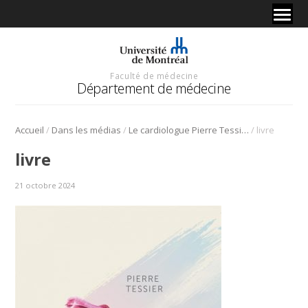
Faculté de médecine
Département de médecine
/
/
/
Accueil
Dans les médias
Le cardiologue Pierre Tessier raconte comment des événements peuvent bouleverser une vie dans son premier roman, « Notre possible »
livre
livre
21 octobre 2024