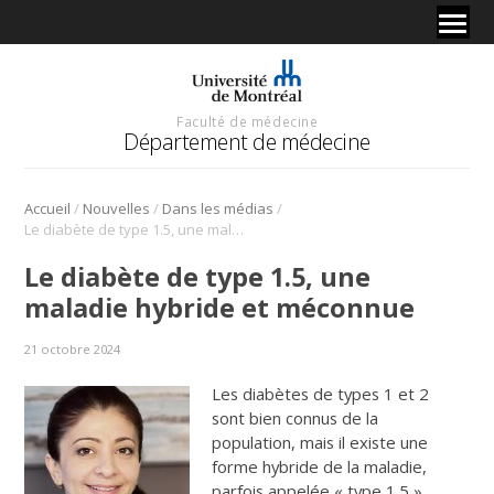
Faculté de médecine
Département de médecine
/
/
/
Accueil
Nouvelles
Dans les médias
Le diabète de type 1.5, une maladie hybride et méconnue
Le diabète de type 1.5, une
maladie hybride et méconnue
21 octobre 2024
Les diabètes de types 1 et 2
sont bien connus de la
population, mais il existe une
forme hybride de la maladie,
parfois appelée « type 1.5 »,