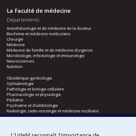
La Faculté de médecine
Départements
Anesthésiologie et de médecine de la douleur
Biochimie et médecine moléculaire
Chirurgie
Médecine
Médecine de famille et de médecine d’urgence
Microbiologie, infectiologie et immunologie
Neurosciences
Nutrition
Obstétrique-gynécologie
Ophtalmologie
Pathologie et biologie cellulaire
Pharmacologie et physiologie
Pédiatrie
Psychiatrie et d’addictologie
Radiologie, radio-oncologie et médecine nucléaire
Écoles
L’UdeM reconnaît l’importance de