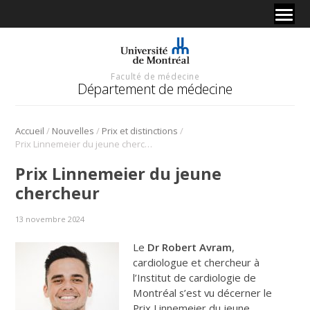
Faculté de médecine
Département de médecine
/
/
/
Accueil
Nouvelles
Prix et distinctions
Prix Linnemeier du jeune chercheur
Prix Linnemeier du jeune
chercheur
13 novembre 2024
Le
Dr Robert Avram
,
cardiologue et chercheur à
l’Institut de cardiologie de
Montréal s’est vu décerner le
Prix Linnemeier du jeune