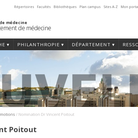
Répertoires
Facultés
Bibliothèques
Plan campus
Sites A-Z
Mon porta
 de médecine
tement de médecine
HE
PHILANTHROPIE
DÉPARTEMENT
RESS
/
omotions
Nomination Dr Vincent Poitout
nt Poitout