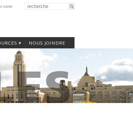
il UdeM
OURCES
NOUS JOINDRE