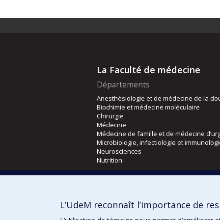
La Faculté de médecine
Départements
Anesthésiologie et de médecine de la do
Biochimie et médecine moléculaire
Chirurgie
Médecine
Médecine de famille et de médecine d’ur
Microbiologie, infectiologie et immunolog
Neurosciences
Nutrition
Écoles
Kinésiologie et des sciences de l’activité
L’UdeM reconnaît l’importance de resp
Orthophonie et audiologie
Réadaptation