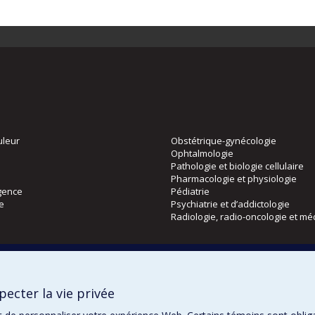
uleur
Obstétrique-gynécologie
Ophtalmologie
Pathologie et biologie cellulaire
Pharmacologie et physiologie
gence
Pédiatrie
ie
Psychiatrie et d’addictologie
Radiologie, radio-oncologie et mé
Directions
 physique
DPC
ecter la vie privée
CPASS
Éthique clinique