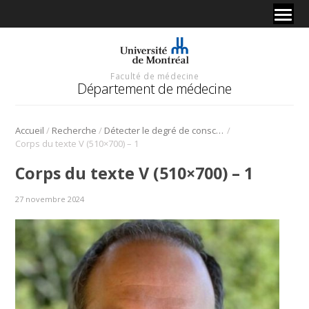
Faculté de médecine
Département de médecine
/
/
/
Accueil
Recherche
Détecter le degré de conscience avec des machines, ses sons et … des clowns
Corps du texte V (510×700) – 1
Corps du texte V (510×700) – 1
27 novembre 2024